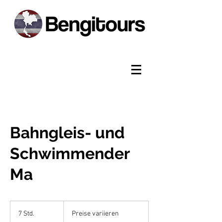
Bahngleis- und
Schwimmender
Ma
Preise
variieren
7 Std.
7
Preise variieren