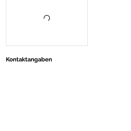
Kontaktangaben
+ +66 80 505 2102
boonchuayzurfluh@hotmail.com
THA
boonchuayzurfluh@hotmail.com